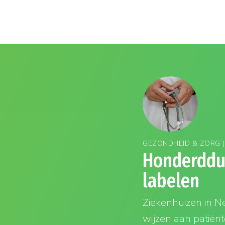
GEZONDHEID & ZORG | 
Honderddu
labelen
Ziekenhuizen in Ne
wijzen aan patiënt