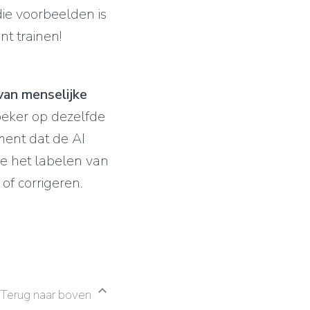
die voorbeelden is
nt trainen!
van menselijke
oeker op dezelfde
ment dat de AI
e het labelen van
of corrigeren.
chevron_right
Terug naar boven