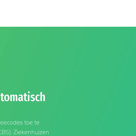
utomatisch
osecodes toe te
CBS). Ziekenhuizen