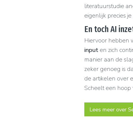
literatuurstudie a
eigenlijk precies j
En toch AI inz
Hiervoor hebben 
input
en zich cont
manier aan de sla
zeker genoeg is d
de artikelen over 
Scheelt een hoop 
Lees meer over Se