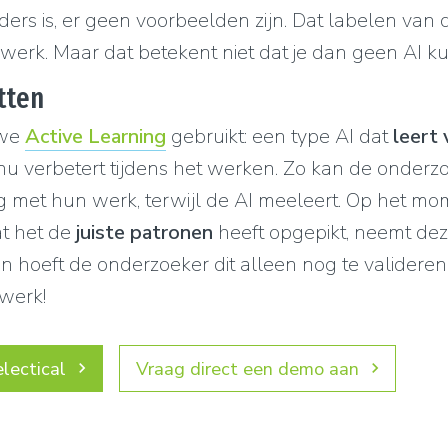
nders is, er geen voorbeelden zijn. Dat labelen van 
e werk. Maar dat betekent niet dat je dan geen AI ku
etten
we
Active Learning
gebruikt: een type AI dat
leert 
inu verbetert tijdens het werken. Zo kan de onderz
g met hun werk, terwijl de AI meeleert. Op het mo
at het de
juiste patronen
heeft opgepikt, neemt dez
en hoeft de onderzoeker dit alleen nog te valideren 
werk!
lectical
Vraag direct een demo aan
keyboard_arrow_right
keyboard_arrow_right