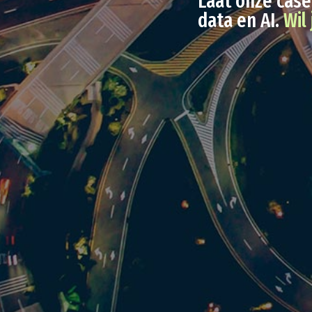
Laat onze case
data en AI.
Wil