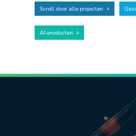
Scroll door alle projecten
Gezo
keyboard_arrow_right
AI-producten
keyboard_arrow_right