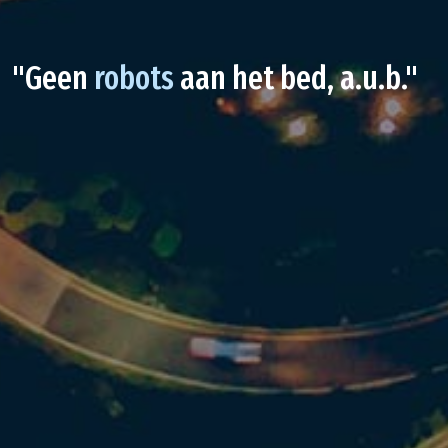
"Geen
robots
aan het bed, a.u.b."