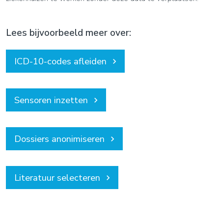
Lees bijvoorbeeld meer over:
ICD-10-codes afleiden
keyboard_arrow_right
Sensoren inzetten
keyboard_arrow_right
Dossiers anonimiseren
keyboard_arrow_right
Literatuur selecteren
keyboard_arrow_right