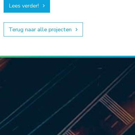
Lees verder!
keyboard_arrow_right
Terug naar alle projecten
keyboard_arrow_right