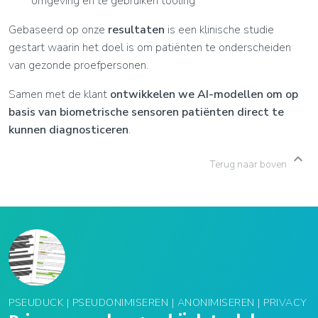
omgeving en te gebruiken tooling
Gebaseerd op onze
resultaten
is een klinische studie
gestart waarin het doel is om patiënten te onderscheiden
van gezonde proefpersonen.
Samen met de klant
ontwikkelen we AI-modellen om op
basis van biometrische sensoren patiënten direct te
kunnen diagnosticeren
.
chevron_right
Terug naar boven
PSEUDUCK | PSEUDONIMISEREN | ANONIMISEREN | PRIVACY